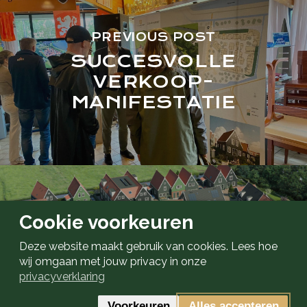
PREVIOUS POST
SUCCESVOLLE
VERKOOP-
MANIFESTATIE
NEXT POST
Cookie voorkeuren
EERSTE
Deze website maakt gebruik van cookies. Lees hoe
VERKOOPFASE VAN
wij omgaan met jouw privacy in onze
START!
privacyverklaring
Voorkeuren
Alles accepteren