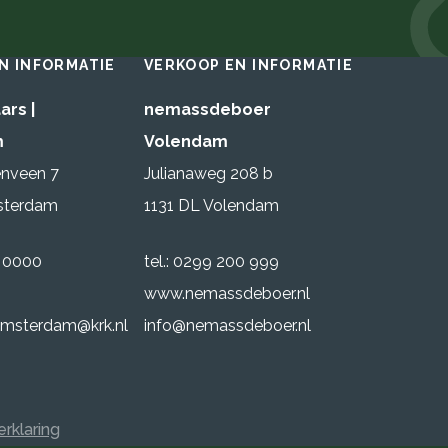
N INFORMATIE
VERKOOP EN INFORMATIE
ars |
nemassdeboer
m
Volendam
nveen 7
Julianaweg 208 b
sterdam
1131 DL Volendam
0 0000
tel.: 0299 200 999
www.nemassdeboer.nl
msterdam@krk.nl
info@nemassdeboer.nl
erklaring