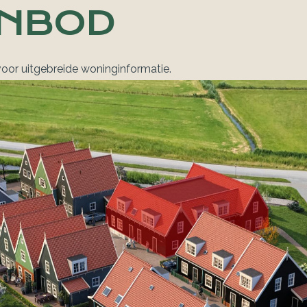
NBOD
oor uitgebreide woninginformatie.