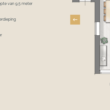
epte van 9,5 meter
erdieping
er