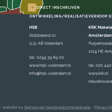
DIRECT INSCHRIJVEN
ONTWIKKELING/REALISATIE
VERKOOP E
HSB
KRK Makela
Slobbeland 10
Amsterda
1131 AB Volendam
Purperhoede
1019 HE Am
tel.: 0299 39 89 00
www.hsb-volendam.nl
tel.: 020 44
info@hsb-volendam.nl
www.krk.nl
nieuwbouwa
- website by
Sixtyseven Vastgoedcommunicatie
-
Privacy V